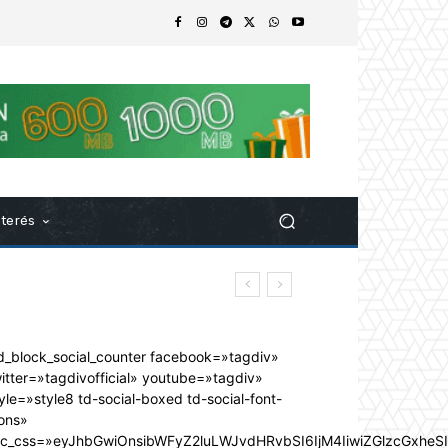
nterés
d_block_social_counter facebook=»tagdiv»
itter=»tagdivofficial» youtube=»tagdiv»
yle=»style8 td-social-boxed td-social-font-
ons»
dc_css=»eyJhbGwiOnsibWFyZ2luLWJvdHRvbSI6IjM4IiwiZGlzcGxhe