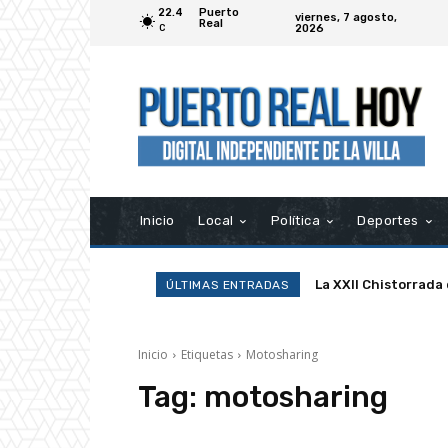
22.4
Puerto
viernes, 7 agosto,
Real
2026
C
Inicio
Local
Política
Deportes
La XXII Chistorrada
ÚLTIMAS ENTRADAS
Inicio
Etiquetas
Motosharing
Tag:
motosharing