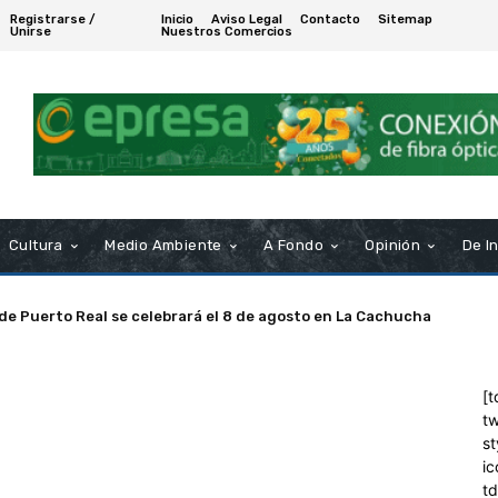
Registrarse /
Inicio
Aviso Legal
Contacto
Sitemap
Unirse
Nuestros Comercios
Cultura
Medio Ambiente
A Fondo
Opinión
De I
 de Puerto Real se celebrará el 8 de agosto en La Cachucha
[t
tw
st
ic
t