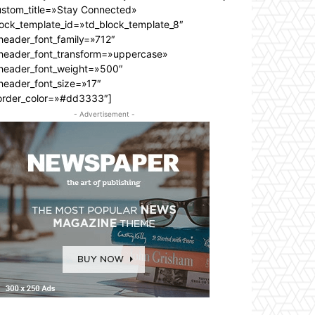
ustom_title=»Stay Connected»
lock_template_id=»td_block_template_8″
header_font_family=»712″
_header_font_transform=»uppercase»
_header_font_weight=»500″
header_font_size=»17″
order_color=»#dd3333″]
- Advertisement -