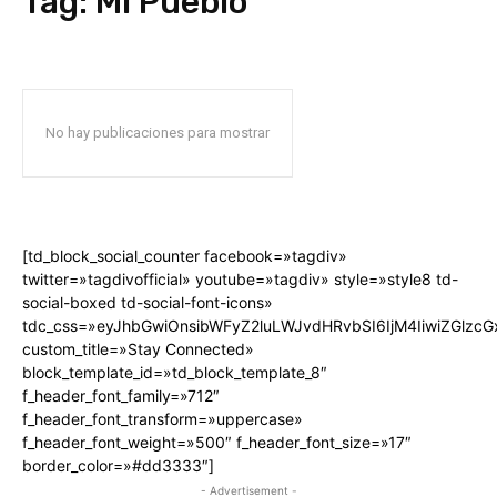
Tag:
Mi Pueblo
No hay publicaciones para mostrar
[td_block_social_counter facebook=»tagdiv»
twitter=»tagdivofficial» youtube=»tagdiv» style=»style8 td-
social-boxed td-social-font-icons»
tdc_css=»eyJhbGwiOnsibWFyZ2luLWJvdHRvbSI6IjM4IiwiZGlz
custom_title=»Stay Connected»
block_template_id=»td_block_template_8″
f_header_font_family=»712″
f_header_font_transform=»uppercase»
f_header_font_weight=»500″ f_header_font_size=»17″
border_color=»#dd3333″]
- Advertisement -