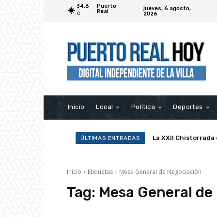
34.6
Puerto
jueves, 6 agosto,
Real
2026
C
Inicio
Local
Política
Deportes
La XXII Chistorrada
ÚLTIMAS ENTRADAS
Inicio
Etiquetas
Mesa General de Negociación
Tag:
Mesa General de