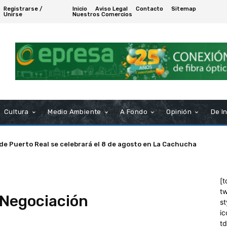
Registrarse /
Inicio
Aviso Legal
Contacto
Sitemap
Unirse
Nuestros Comercios
Cultura
Medio Ambiente
A Fondo
Opinión
De I
 de Puerto Real se celebrará el 8 de agosto en La Cachucha
[t
tw
 Negociación
st
ic
t