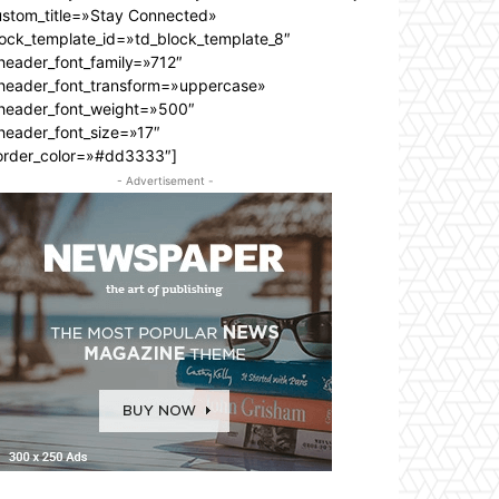
ustom_title=»Stay Connected»
lock_template_id=»td_block_template_8″
header_font_family=»712″
_header_font_transform=»uppercase»
_header_font_weight=»500″
header_font_size=»17″
order_color=»#dd3333″]
- Advertisement -