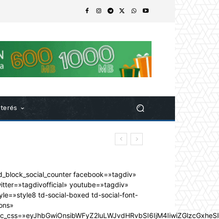
nterés
d_block_social_counter facebook=»tagdiv»
itter=»tagdivofficial» youtube=»tagdiv»
yle=»style8 td-social-boxed td-social-font-
ons»
dc_css=»eyJhbGwiOnsibWFyZ2luLWJvdHRvbSI6IjM4IiwiZGlzcGxhe