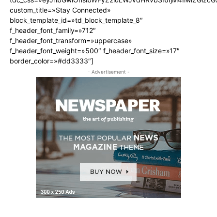
custom_title=»Stay Connected»
block_template_id=»td_block_template_8″
f_header_font_family=»712″
f_header_font_transform=»uppercase»
f_header_font_weight=»500″ f_header_font_size=»17″
border_color=»#dd3333″]
- Advertisement -