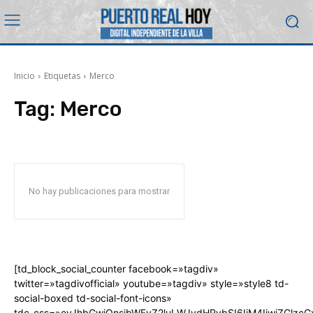
Inicio
Etiquetas
Merco
Tag:
Merco
No hay publicaciones para mostrar
[td_block_social_counter facebook=»tagdiv»
twitter=»tagdivofficial» youtube=»tagdiv» style=»style8 td-
social-boxed td-social-font-icons»
tdc_css=»eyJhbGwiOnsibWFyZ2luLWJvdHRvbSI6IjM4IiwiZGlz