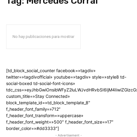
Tag:
Mercedes Corral
No hay publicaciones para mostrar
[td_block_social_counter facebook=»tagdiv»
twitter=»tagdivofficial» youtube=»tagdiv» style=»style8 td-
social-boxed td-social-font-icons»
tdc_css=»eyJhbGwiOnsibWFyZ2luLWJvdHRvbSI6IjM4IiwiZGlz
custom_title=»Stay Connected»
block_template_id=»td_block_template_8″
f_header_font_family=»712″
f_header_font_transform=»uppercase»
f_header_font_weight=»500″ f_header_font_size=»17″
border_color=»#dd3333″]
- Advertisement -