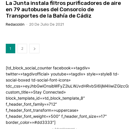
La Junta instala filtros purificadores de aire
en 79 autobuses del Consorcio de
Transportes de la Bahía de Cádiz
Redacción
-
20 De Julio De 2021
1
2
[td_block_social_counter facebook=»tagdiv»
twitter=»tagdivofficial» youtube=»tagdiv» style=»style8 td-
social-boxed td-social-font-icons»
tdc_css=»eyJhbGwiOnsibWFyZ2luLWJvdHRvbSI6IjM4IiwiZGlz
custom_title=»Stay Connected»
block_template_id=»td_block_template_8″
f_header_font_family=»712″
f_header_font_transform=»uppercase»
f_header_font_weight=»500″ f_header_font_size=»17″
border_color=»#dd3333″]
- Advertisement -