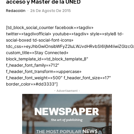
acceso y Máster de la UNED
Redacción
-
26 De Agosto De 2015
[td_block_social_counter facebook=»tagdiv»
twitter=»tagdivofficial» youtube=»tagdiv» style=»style8 td-
social-boxed td-social-font-icons»
tdc_css=»eyJhbGwiOnsibWFyZ2luLWJvdHRvbSI6IjM4IiwiZGlz
custom_title=»Stay Connected»
block_template_id=»td_block_template_8″
f_header_font_family=»712″
f_header_font_transform=»uppercase»
f_header_font_weight=»500″ f_header_font_size=»17″
border_color=»#dd3333″]
- Advertisement -