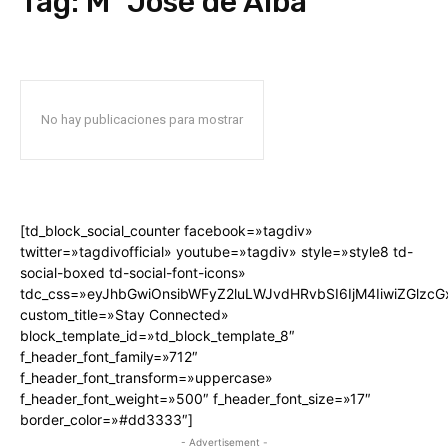
Tag:
Mª José de Alba
No hay publicaciones para mostrar
[td_block_social_counter facebook=»tagdiv»
twitter=»tagdivofficial» youtube=»tagdiv» style=»style8 td-
social-boxed td-social-font-icons»
tdc_css=»eyJhbGwiOnsibWFyZ2luLWJvdHRvbSI6IjM4IiwiZGlz
custom_title=»Stay Connected»
block_template_id=»td_block_template_8″
f_header_font_family=»712″
f_header_font_transform=»uppercase»
f_header_font_weight=»500″ f_header_font_size=»17″
border_color=»#dd3333″]
- Advertisement -