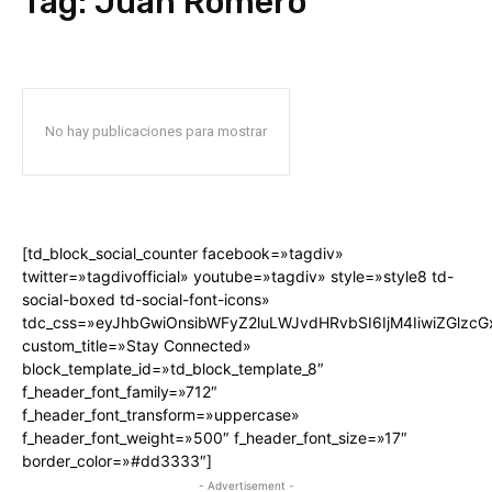
Tag:
Juan Romero
No hay publicaciones para mostrar
[td_block_social_counter facebook=»tagdiv»
twitter=»tagdivofficial» youtube=»tagdiv» style=»style8 td-
social-boxed td-social-font-icons»
tdc_css=»eyJhbGwiOnsibWFyZ2luLWJvdHRvbSI6IjM4IiwiZGlz
custom_title=»Stay Connected»
block_template_id=»td_block_template_8″
f_header_font_family=»712″
f_header_font_transform=»uppercase»
f_header_font_weight=»500″ f_header_font_size=»17″
border_color=»#dd3333″]
- Advertisement -