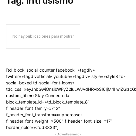
Tag:
Intrusismo
No hay publicaciones para mostrar
[td_block_social_counter facebook=»tagdiv»
twitter=»tagdivofficial» youtube=»tagdiv» style=»style8 td-
social-boxed td-social-font-icons»
tdc_css=»eyJhbGwiOnsibWFyZ2luLWJvdHRvbSI6IjM4IiwiZGlz
custom_title=»Stay Connected»
block_template_id=»td_block_template_8″
f_header_font_family=»712″
f_header_font_transform=»uppercase»
f_header_font_weight=»500″ f_header_font_size=»17″
border_color=»#dd3333″]
- Advertisement -