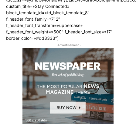
custom_title=»Stay Connected»
block_template_id=»td_block_template_8″
f_header_font_family=»712″
f_header_font_transform=»uppercase»
f_header_font_weight=»500″ f_header_font_size=»17″
border_color=»#dd3333″]
- Advertisement -