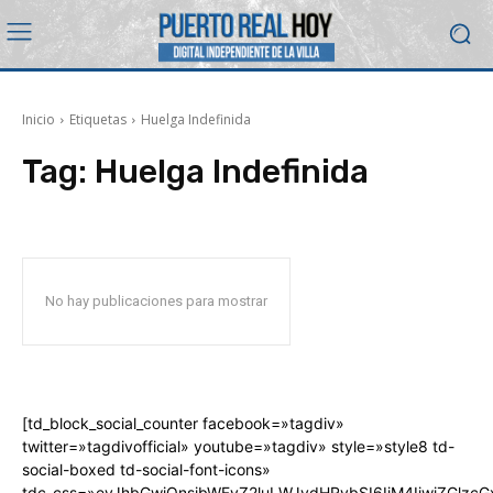
Inicio
Etiquetas
Huelga Indefinida
Tag:
Huelga Indefinida
No hay publicaciones para mostrar
[td_block_social_counter facebook=»tagdiv»
twitter=»tagdivofficial» youtube=»tagdiv» style=»style8 td-
social-boxed td-social-font-icons»
tdc_css=»eyJhbGwiOnsibWFyZ2luLWJvdHRvbSI6IjM4IiwiZGlz