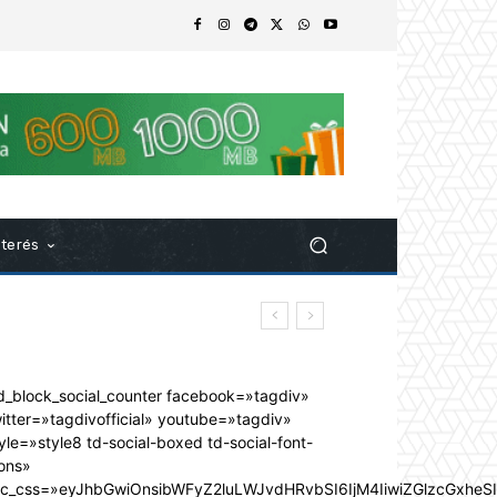
nterés
d_block_social_counter facebook=»tagdiv»
itter=»tagdivofficial» youtube=»tagdiv»
yle=»style8 td-social-boxed td-social-font-
ons»
dc_css=»eyJhbGwiOnsibWFyZ2luLWJvdHRvbSI6IjM4IiwiZGlzcGxhe