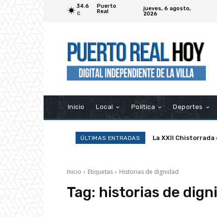
34.6
Puerto
jueves, 6 agosto,
Real
2026
C
Inicio
Local
Política
Deportes
La XXII Chistorrada
ÚLTIMAS ENTRADAS
Inicio
Etiquetas
Historias de dignidad
Tag:
historias de dign