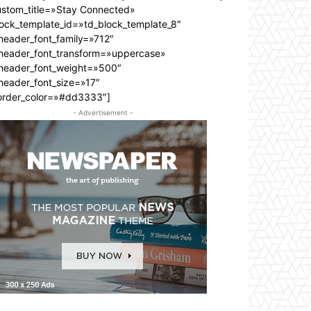
ustom_title=»Stay Connected»
lock_template_id=»td_block_template_8″
header_font_family=»712″
_header_font_transform=»uppercase»
_header_font_weight=»500″
header_font_size=»17″
order_color=»#dd3333″]
- Advertisement -