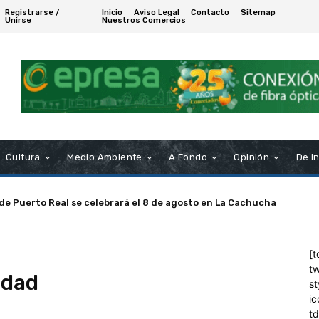
Registrarse /
Inicio
Aviso Legal
Contacto
Sitemap
Unirse
Nuestros Comercios
Cultura
Medio Ambiente
A Fondo
Opinión
De I
 de Puerto Real se celebrará el 8 de agosto en La Cachucha
[t
tw
idad
st
ic
t