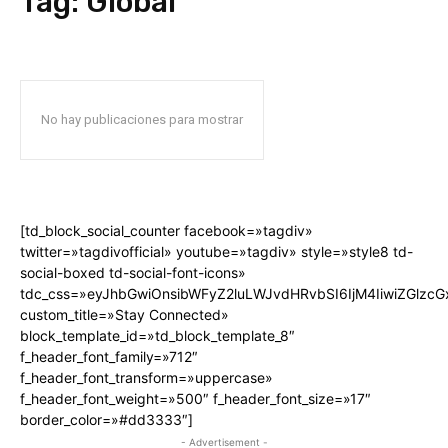
Tag:
Global
No hay publicaciones para mostrar
[td_block_social_counter facebook=»tagdiv»
twitter=»tagdivofficial» youtube=»tagdiv» style=»style8 td-
social-boxed td-social-font-icons»
tdc_css=»eyJhbGwiOnsibWFyZ2luLWJvdHRvbSI6IjM4IiwiZGlz
custom_title=»Stay Connected»
block_template_id=»td_block_template_8″
f_header_font_family=»712″
f_header_font_transform=»uppercase»
f_header_font_weight=»500″ f_header_font_size=»17″
border_color=»#dd3333″]
- Advertisement -