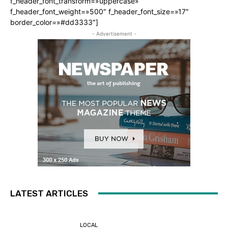
f_header_font_transform=»uppercase»
f_header_font_weight=»500″ f_header_font_size=»17″
border_color=»#dd3333″]
- Advertisement -
LATEST ARTICLES
LOCAL