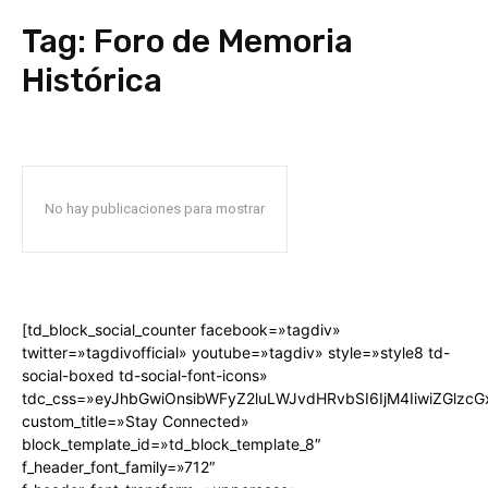
Tag:
Foro de Memoria
Histórica
No hay publicaciones para mostrar
[td_block_social_counter facebook=»tagdiv»
twitter=»tagdivofficial» youtube=»tagdiv» style=»style8 td-
social-boxed td-social-font-icons»
tdc_css=»eyJhbGwiOnsibWFyZ2luLWJvdHRvbSI6IjM4IiwiZGlz
custom_title=»Stay Connected»
block_template_id=»td_block_template_8″
f_header_font_family=»712″