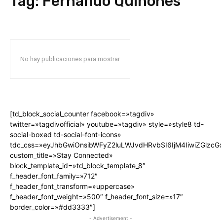
Tag:
Fernando Quiñones
No hay publicaciones para mostrar
[td_block_social_counter facebook=»tagdiv»
twitter=»tagdivofficial» youtube=»tagdiv» style=»style8 td-
social-boxed td-social-font-icons»
tdc_css=»eyJhbGwiOnsibWFyZ2luLWJvdHRvbSI6IjM4IiwiZGlz
custom_title=»Stay Connected»
block_template_id=»td_block_template_8″
f_header_font_family=»712″
f_header_font_transform=»uppercase»
f_header_font_weight=»500″ f_header_font_size=»17″
border_color=»#dd3333″]
- Advertisement -