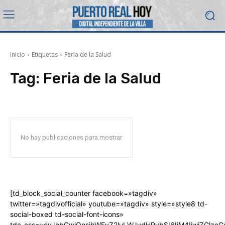
Inicio
Etiquetas
Feria de la Salud
Tag:
Feria de la Salud
No hay publicaciones para mostrar
[td_block_social_counter facebook=»tagdiv»
twitter=»tagdivofficial» youtube=»tagdiv» style=»style8 td-
social-boxed td-social-font-icons»
tdc_css=»eyJhbGwiOnsibWFyZ2luLWJvdHRvbSI6IjM4IiwiZGlz