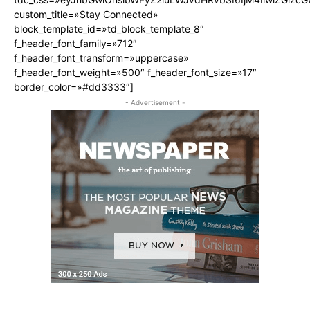
custom_title=»Stay Connected»
block_template_id=»td_block_template_8″
f_header_font_family=»712″
f_header_font_transform=»uppercase»
f_header_font_weight=»500″ f_header_font_size=»17″
border_color=»#dd3333″]
- Advertisement -