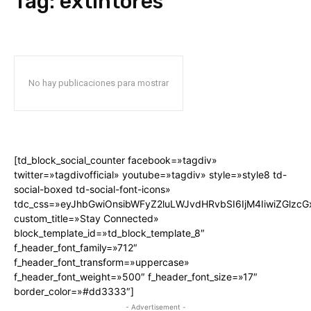
Tag:
extintores
No hay publicaciones para mostrar
[td_block_social_counter facebook=»tagdiv»
twitter=»tagdivofficial» youtube=»tagdiv» style=»style8 td-
social-boxed td-social-font-icons»
tdc_css=»eyJhbGwiOnsibWFyZ2luLWJvdHRvbSI6IjM4IiwiZGlz
custom_title=»Stay Connected»
block_template_id=»td_block_template_8″
f_header_font_family=»712″
f_header_font_transform=»uppercase»
f_header_font_weight=»500″ f_header_font_size=»17″
border_color=»#dd3333″]
- Advertisement -