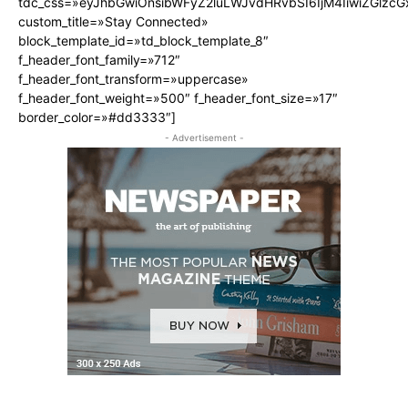
tdc_css=»eyJhbGwiOnsibWFyZ2luLWJvdHRvbSI6IjM4IiwiZGlz
custom_title=»Stay Connected»
block_template_id=»td_block_template_8″
f_header_font_family=»712″
f_header_font_transform=»uppercase»
f_header_font_weight=»500″ f_header_font_size=»17″
border_color=»#dd3333″]
- Advertisement -