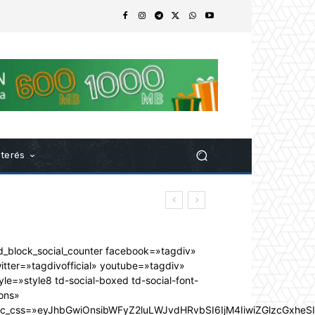
nterés
d_block_social_counter facebook=»tagdiv»
itter=»tagdivofficial» youtube=»tagdiv»
yle=»style8 td-social-boxed td-social-font-
ons»
dc_css=»eyJhbGwiOnsibWFyZ2luLWJvdHRvbSI6IjM4IiwiZGlzcGxhe