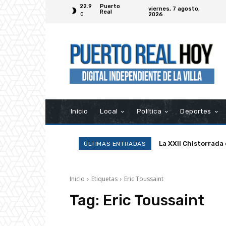
22.9
Puerto
viernes, 7 agosto,
Real
2026
C
Inicio
Local
Política
Deportes
La XXII Chistorrada
ÚLTIMAS ENTRADAS
Inicio
Etiquetas
Eric Toussaint
Tag:
Eric Toussaint