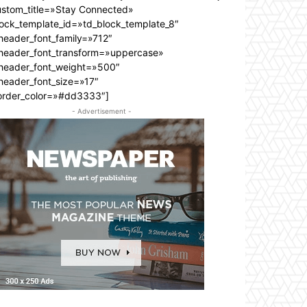
ustom_title=»Stay Connected»
lock_template_id=»td_block_template_8″
header_font_family=»712″
_header_font_transform=»uppercase»
_header_font_weight=»500″
header_font_size=»17″
order_color=»#dd3333″]
- Advertisement -