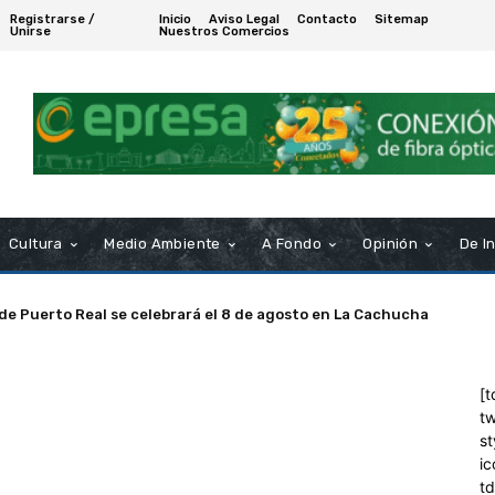
Registrarse /
Inicio
Aviso Legal
Contacto
Sitemap
Unirse
Nuestros Comercios
Cultura
Medio Ambiente
A Fondo
Opinión
De I
 de Puerto Real se celebrará el 8 de agosto en La Cachucha
[t
tw
st
ic
t