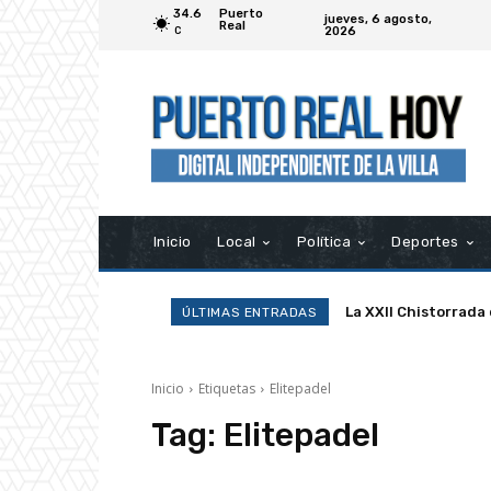
34.6
Puerto
jueves, 6 agosto,
Real
2026
C
Inicio
Local
Política
Deportes
La XXII Chistorrada
ÚLTIMAS ENTRADAS
Inicio
Etiquetas
Elitepadel
Tag:
Elitepadel