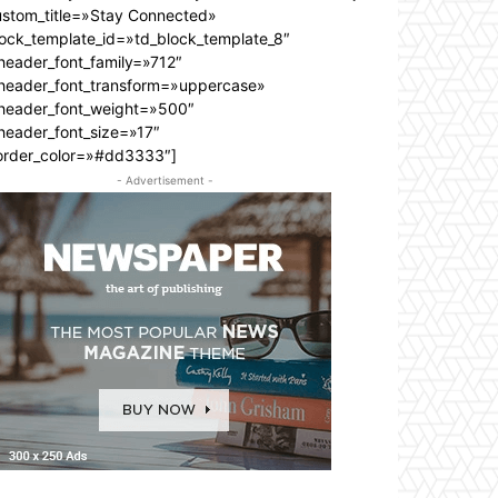
ustom_title=»Stay Connected»
lock_template_id=»td_block_template_8″
header_font_family=»712″
_header_font_transform=»uppercase»
_header_font_weight=»500″
header_font_size=»17″
order_color=»#dd3333″]
- Advertisement -