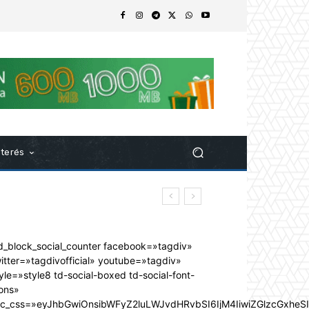
nterés
d_block_social_counter facebook=»tagdiv»
itter=»tagdivofficial» youtube=»tagdiv»
yle=»style8 td-social-boxed td-social-font-
ons»
dc_css=»eyJhbGwiOnsibWFyZ2luLWJvdHRvbSI6IjM4IiwiZGlzcGxhe