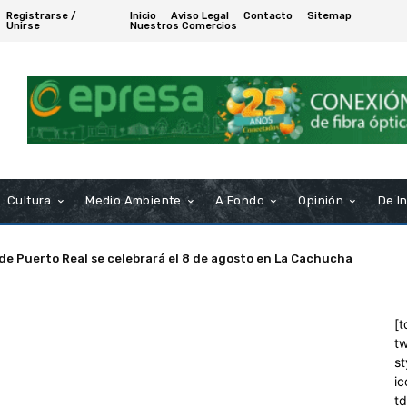
Registrarse /
Inicio
Aviso Legal
Contacto
Sitemap
Unirse
Nuestros Comercios
Cultura
Medio Ambiente
A Fondo
Opinión
De I
 de Puerto Real se celebrará el 8 de agosto en La Cachucha
[t
tw
st
ic
t