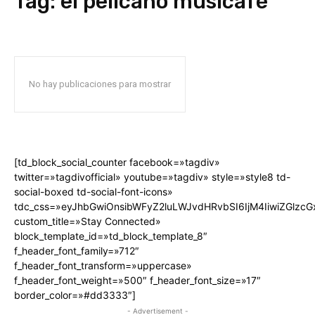
Tag:
el pelícano musicafé
No hay publicaciones para mostrar
[td_block_social_counter facebook=»tagdiv»
twitter=»tagdivofficial» youtube=»tagdiv» style=»style8 td-
social-boxed td-social-font-icons»
tdc_css=»eyJhbGwiOnsibWFyZ2luLWJvdHRvbSI6IjM4IiwiZGlz
custom_title=»Stay Connected»
block_template_id=»td_block_template_8″
f_header_font_family=»712″
f_header_font_transform=»uppercase»
f_header_font_weight=»500″ f_header_font_size=»17″
border_color=»#dd3333″]
- Advertisement -