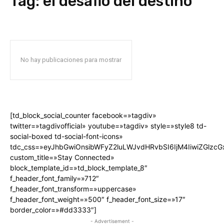
Tag:
el desafio del destino
No hay publicaciones para mostrar
[td_block_social_counter facebook=»tagdiv»
twitter=»tagdivofficial» youtube=»tagdiv» style=»style8 td-
social-boxed td-social-font-icons»
tdc_css=»eyJhbGwiOnsibWFyZ2luLWJvdHRvbSI6IjM4IiwiZGlz
custom_title=»Stay Connected»
block_template_id=»td_block_template_8″
f_header_font_family=»712″
f_header_font_transform=»uppercase»
f_header_font_weight=»500″ f_header_font_size=»17″
border_color=»#dd3333″]
- Advertisement -