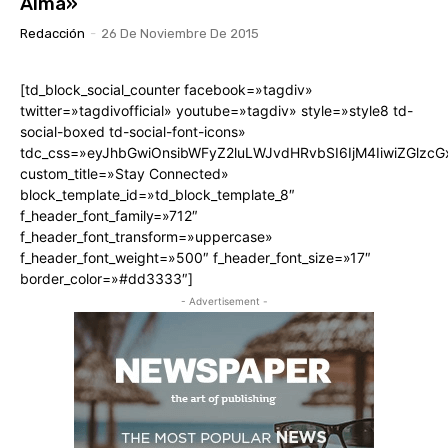
Alma»
Redacción
-
26 De Noviembre De 2015
[td_block_social_counter facebook=»tagdiv»
twitter=»tagdivofficial» youtube=»tagdiv» style=»style8 td-
social-boxed td-social-font-icons»
tdc_css=»eyJhbGwiOnsibWFyZ2luLWJvdHRvbSI6IjM4IiwiZGlz
custom_title=»Stay Connected»
block_template_id=»td_block_template_8″
f_header_font_family=»712″
f_header_font_transform=»uppercase»
f_header_font_weight=»500″ f_header_font_size=»17″
border_color=»#dd3333″]
- Advertisement -