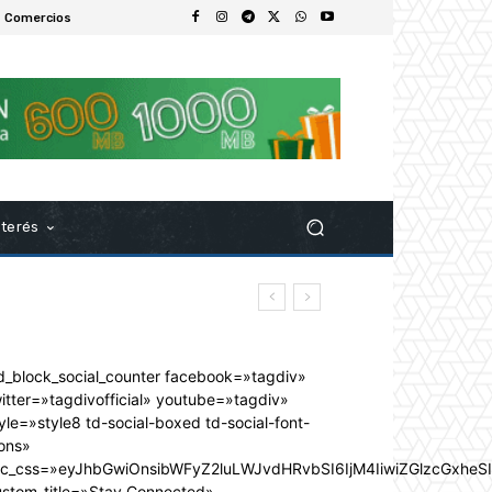
 Comercios
nterés
d_block_social_counter facebook=»tagdiv»
itter=»tagdivofficial» youtube=»tagdiv»
yle=»style8 td-social-boxed td-social-font-
ons»
dc_css=»eyJhbGwiOnsibWFyZ2luLWJvdHRvbSI6IjM4IiwiZGlzcGxhe
ustom_title=»Stay Connected»