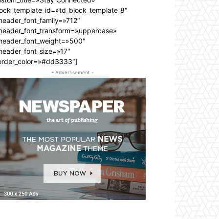
lock_template_id=»td_block_template_8″
header_font_family=»712″
_header_font_transform=»uppercase»
_header_font_weight=»500″
header_font_size=»17″
order_color=»#dd3333″]
- Advertisement -