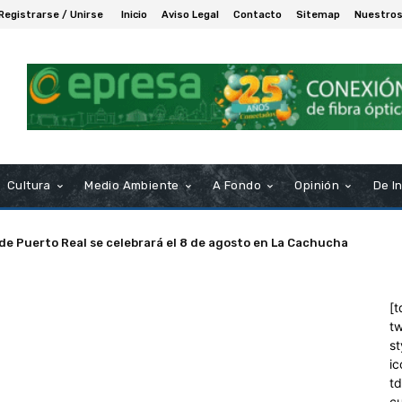
Registrarse / Unirse
Inicio
Aviso Legal
Contacto
Sitemap
Nuestros
Cultura
Medio Ambiente
A Fondo
Opinión
De I
 de Puerto Real se celebrará el 8 de agosto en La Cachucha
[t
tw
st
ic
t
c