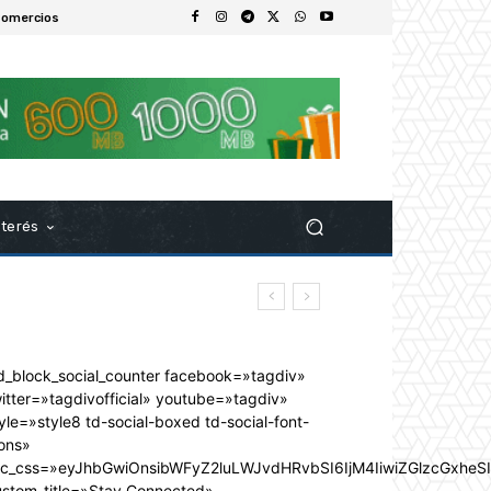
Comercios
nterés
d_block_social_counter facebook=»tagdiv»
itter=»tagdivofficial» youtube=»tagdiv»
yle=»style8 td-social-boxed td-social-font-
ons»
dc_css=»eyJhbGwiOnsibWFyZ2luLWJvdHRvbSI6IjM4IiwiZGlzcGxhe
ustom_title=»Stay Connected»