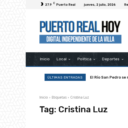
C
27.9
Puerto Real
jueves, 2 julio, 2026
Re
Inicio
Local
Política
Deportes
El Río San Pedro se 
ÚLTIMAS ENTRADAS
Inicio
Etiquetas
Cristina Luz
Tag:
Cristina Luz