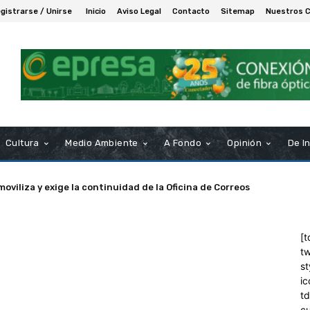
gistrarse / Unirse
Inicio
Aviso Legal
Contacto
Sitemap
Nuestros 
Cultura
Medio Ambiente
A Fondo
Opinión
De I
moviliza y exige la continuidad de la Oficina de Correos
[t
tw
st
ic
t
c