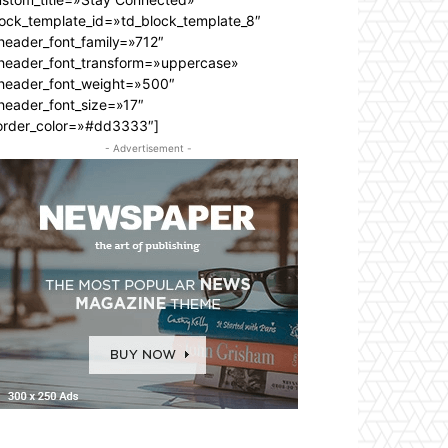
lock_template_id=»td_block_template_8″
header_font_family=»712″
_header_font_transform=»uppercase»
_header_font_weight=»500″
header_font_size=»17″
order_color=»#dd3333″]
- Advertisement -