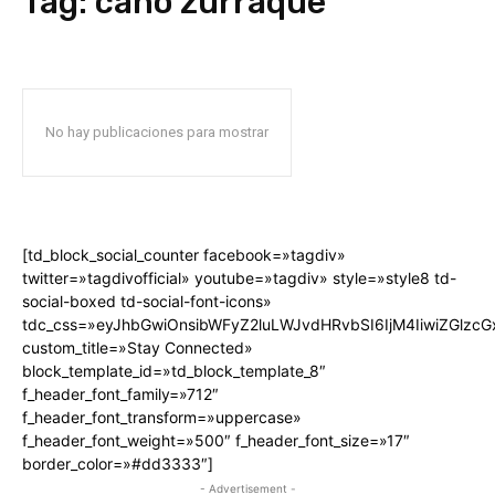
Tag:
caño zurraque
No hay publicaciones para mostrar
[td_block_social_counter facebook=»tagdiv»
twitter=»tagdivofficial» youtube=»tagdiv» style=»style8 td-
social-boxed td-social-font-icons»
tdc_css=»eyJhbGwiOnsibWFyZ2luLWJvdHRvbSI6IjM4IiwiZGlz
custom_title=»Stay Connected»
block_template_id=»td_block_template_8″
f_header_font_family=»712″
f_header_font_transform=»uppercase»
f_header_font_weight=»500″ f_header_font_size=»17″
border_color=»#dd3333″]
- Advertisement -