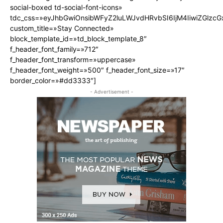
social-boxed td-social-font-icons»
tdc_css=»eyJhbGwiOnsibWFyZ2luLWJvdHRvbSI6IjM4IiwiZGlz
custom_title=»Stay Connected»
block_template_id=»td_block_template_8″
f_header_font_family=»712″
f_header_font_transform=»uppercase»
f_header_font_weight=»500″ f_header_font_size=»17″
border_color=»#dd3333″]
- Advertisement -