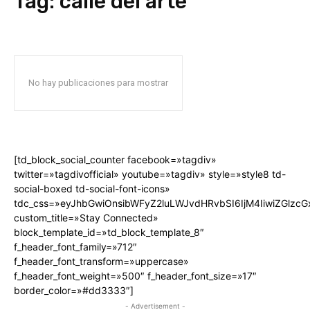
Tag:
calle del arte
No hay publicaciones para mostrar
[td_block_social_counter facebook=»tagdiv»
twitter=»tagdivofficial» youtube=»tagdiv» style=»style8 td-
social-boxed td-social-font-icons»
tdc_css=»eyJhbGwiOnsibWFyZ2luLWJvdHRvbSI6IjM4IiwiZGlz
custom_title=»Stay Connected»
block_template_id=»td_block_template_8″
f_header_font_family=»712″
f_header_font_transform=»uppercase»
f_header_font_weight=»500″ f_header_font_size=»17″
border_color=»#dd3333″]
- Advertisement -