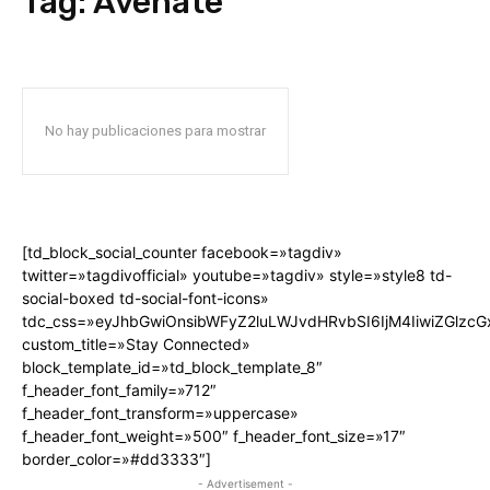
Tag:
Avenate
No hay publicaciones para mostrar
[td_block_social_counter facebook=»tagdiv»
twitter=»tagdivofficial» youtube=»tagdiv» style=»style8 td-
social-boxed td-social-font-icons»
tdc_css=»eyJhbGwiOnsibWFyZ2luLWJvdHRvbSI6IjM4IiwiZGlz
custom_title=»Stay Connected»
block_template_id=»td_block_template_8″
f_header_font_family=»712″
f_header_font_transform=»uppercase»
f_header_font_weight=»500″ f_header_font_size=»17″
border_color=»#dd3333″]
- Advertisement -