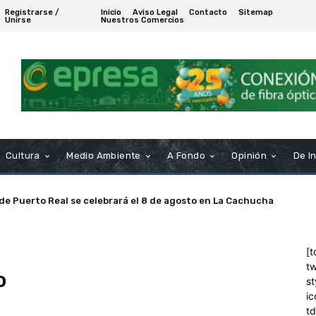
Registrarse /
Inicio
Aviso Legal
Contacto
Sitemap
Unirse
Nuestros Comercios
Cultura
Medio Ambiente
A Fondo
Opinión
De I
 de Puerto Real se celebrará el 8 de agosto en La Cachucha
[t
tw
o
st
ic
t