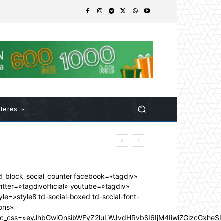
nterés
d_block_social_counter facebook=»tagdiv»
itter=»tagdivofficial» youtube=»tagdiv»
yle=»style8 td-social-boxed td-social-font-
ons»
dc_css=»eyJhbGwiOnsibWFyZ2luLWJvdHRvbSI6IjM4IiwiZGlzcGxhe