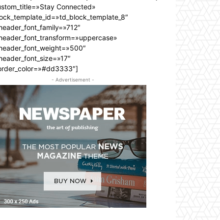
ustom_title=»Stay Connected»
lock_template_id=»td_block_template_8″
header_font_family=»712″
_header_font_transform=»uppercase»
_header_font_weight=»500″
header_font_size=»17″
order_color=»#dd3333″]
- Advertisement -