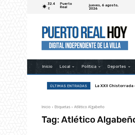
32.4
Puerto
jueves, 6 agosto,
Real
2026
C
Inicio
Local
Política
Deportes
La XXII Chistorrada
ÚLTIMAS ENTRADAS
Inicio
Etiquetas
Atlético Algabeño
Tag:
Atlético Algabeñ