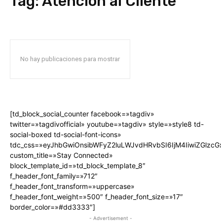
Tag:
Atención al Cliente
No hay publicaciones para mostrar
[td_block_social_counter facebook=»tagdiv»
twitter=»tagdivofficial» youtube=»tagdiv» style=»style8 td-
social-boxed td-social-font-icons»
tdc_css=»eyJhbGwiOnsibWFyZ2luLWJvdHRvbSI6IjM4IiwiZGlz
custom_title=»Stay Connected»
block_template_id=»td_block_template_8″
f_header_font_family=»712″
f_header_font_transform=»uppercase»
f_header_font_weight=»500″ f_header_font_size=»17″
border_color=»#dd3333″]
- Advertisement -