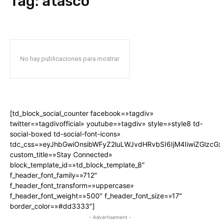
Tag:
atasco
No hay publicaciones para mostrar
[td_block_social_counter facebook=»tagdiv»
twitter=»tagdivofficial» youtube=»tagdiv» style=»style8 td-
social-boxed td-social-font-icons»
tdc_css=»eyJhbGwiOnsibWFyZ2luLWJvdHRvbSI6IjM4IiwiZGlz
custom_title=»Stay Connected»
block_template_id=»td_block_template_8″
f_header_font_family=»712″
f_header_font_transform=»uppercase»
f_header_font_weight=»500″ f_header_font_size=»17″
border_color=»#dd3333″]
- Advertisement -