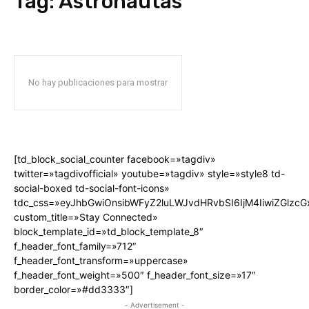
Tag:
Astronautas
No hay publicaciones para mostrar
[td_block_social_counter facebook=»tagdiv»
twitter=»tagdivofficial» youtube=»tagdiv» style=»style8 td-
social-boxed td-social-font-icons»
tdc_css=»eyJhbGwiOnsibWFyZ2luLWJvdHRvbSI6IjM4IiwiZGlz
custom_title=»Stay Connected»
block_template_id=»td_block_template_8″
f_header_font_family=»712″
f_header_font_transform=»uppercase»
f_header_font_weight=»500″ f_header_font_size=»17″
border_color=»#dd3333″]
- Advertisement -