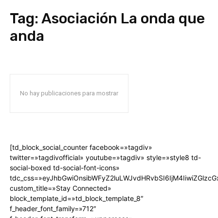
Tag:
Asociación La onda que
anda
No hay publicaciones para mostrar
[td_block_social_counter facebook=»tagdiv»
twitter=»tagdivofficial» youtube=»tagdiv» style=»style8 td-
social-boxed td-social-font-icons»
tdc_css=»eyJhbGwiOnsibWFyZ2luLWJvdHRvbSI6IjM4IiwiZGlz
custom_title=»Stay Connected»
block_template_id=»td_block_template_8″
f_header_font_family=»712″