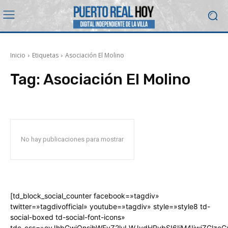
Inicio
Etiquetas
Asociación El Molino
Tag:
Asociación El Molino
No hay publicaciones para mostrar
[td_block_social_counter facebook=»tagdiv»
twitter=»tagdivofficial» youtube=»tagdiv» style=»style8 td-
social-boxed td-social-font-icons»
tdc_css=»eyJhbGwiOnsibWFyZ2luLWJvdHRvbSI6IjM4IiwiZGlz