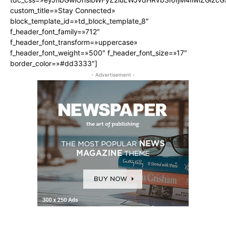
custom_title=»Stay Connected»
block_template_id=»td_block_template_8″
f_header_font_family=»712″
f_header_font_transform=»uppercase»
f_header_font_weight=»500″ f_header_font_size=»17″
border_color=»#dd3333″]
- Advertisement -