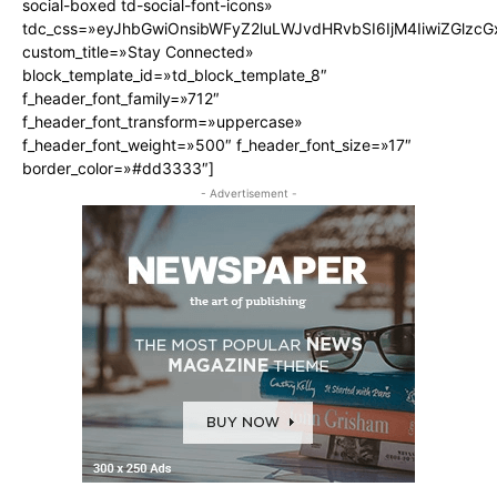
social-boxed td-social-font-icons»
tdc_css=»eyJhbGwiOnsibWFyZ2luLWJvdHRvbSI6IjM4IiwiZGlz
custom_title=»Stay Connected»
block_template_id=»td_block_template_8″
f_header_font_family=»712″
f_header_font_transform=»uppercase»
f_header_font_weight=»500″ f_header_font_size=»17″
border_color=»#dd3333″]
- Advertisement -