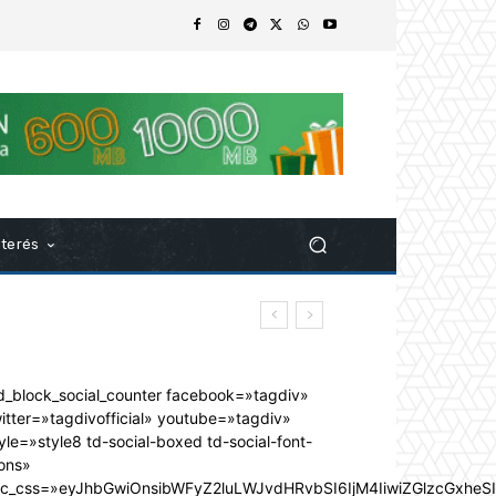
nterés
d_block_social_counter facebook=»tagdiv»
itter=»tagdivofficial» youtube=»tagdiv»
yle=»style8 td-social-boxed td-social-font-
ons»
dc_css=»eyJhbGwiOnsibWFyZ2luLWJvdHRvbSI6IjM4IiwiZGlzcGxhe