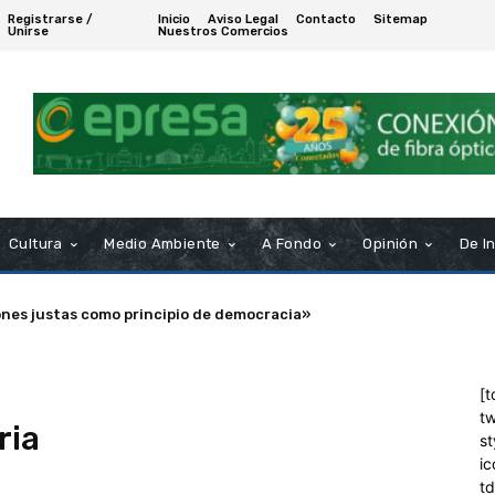
Registrarse /
Inicio
Aviso Legal
Contacto
Sitemap
Unirse
Nuestros Comercios
Cultura
Medio Ambiente
A Fondo
Opinión
De I
ones justas como principio de democracia»
[t
tw
ria
st
ic
t