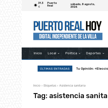
31.3
Puerto
sábado, 8 agosto,
Real
2026
C
Inicio
Local
Política
Deportes
Tu Opinión: «Elecci
ÚLTIMAS ENTRADAS
Inicio
Etiquetas
Asistencia sanitaria
Tag:
asistencia sanita