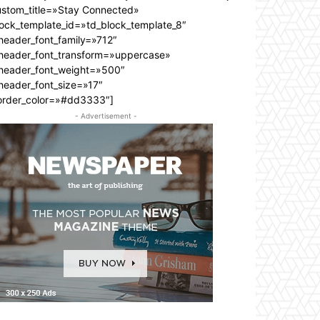
ustom_title=»Stay Connected»
lock_template_id=»td_block_template_8″
header_font_family=»712″
_header_font_transform=»uppercase»
_header_font_weight=»500″
header_font_size=»17″
order_color=»#dd3333″]
- Advertisement -