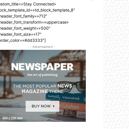
ustom_title=»Stay Connected»
lock_template_id=»td_block_template_8″
header_font_family=»712″
_header_font_transform=»uppercase»
_header_font_weight=»500″
header_font_size=»17″
order_color=»#dd3333″]
- Advertisement -