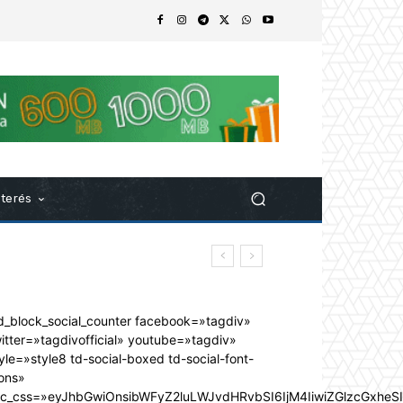
nterés
d_block_social_counter facebook=»tagdiv»
itter=»tagdivofficial» youtube=»tagdiv»
yle=»style8 td-social-boxed td-social-font-
ons»
dc_css=»eyJhbGwiOnsibWFyZ2luLWJvdHRvbSI6IjM4IiwiZGlzcGxhe