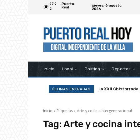
27.9
Puerto
jueves, 6 agosto,
Real
2026
C
Inicio
Local
Política
Deportes
La XXII Chistorrada
ÚLTIMAS ENTRADAS
Inicio
Etiquetas
Arte y cocina intergeneracional
Tag:
Arte y cocina in