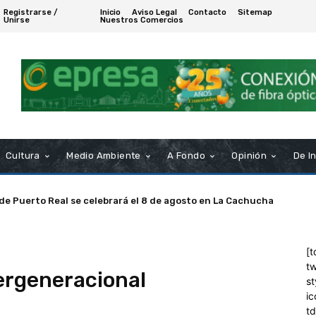
Registrarse /
Inicio
Aviso Legal
Contacto
Sitemap
Unirse
Nuestros Comercios
Cultura
Medio Ambiente
A Fondo
Opinión
De I
 de Puerto Real se celebrará el 8 de agosto en La Cachucha
[t
tw
tergeneracional
st
ic
t