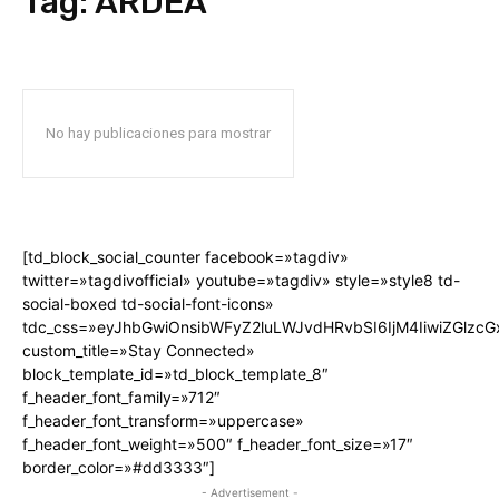
Tag:
ARDEA
No hay publicaciones para mostrar
[td_block_social_counter facebook=»tagdiv»
twitter=»tagdivofficial» youtube=»tagdiv» style=»style8 td-
social-boxed td-social-font-icons»
tdc_css=»eyJhbGwiOnsibWFyZ2luLWJvdHRvbSI6IjM4IiwiZGlz
custom_title=»Stay Connected»
block_template_id=»td_block_template_8″
f_header_font_family=»712″
f_header_font_transform=»uppercase»
f_header_font_weight=»500″ f_header_font_size=»17″
border_color=»#dd3333″]
- Advertisement -