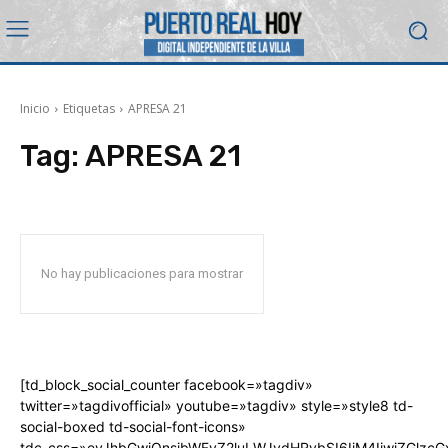
Inicio
Etiquetas
APRESA 21
Tag:
APRESA 21
No hay publicaciones para mostrar
[td_block_social_counter facebook=»tagdiv»
twitter=»tagdivofficial» youtube=»tagdiv» style=»style8 td-
social-boxed td-social-font-icons»
tdc_css=»eyJhbGwiOnsibWFyZ2luLWJvdHRvbSI6IjM4IiwiZGlz