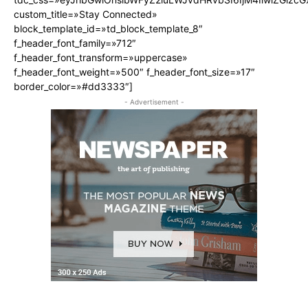
custom_title=»Stay Connected»
block_template_id=»td_block_template_8″
f_header_font_family=»712″
f_header_font_transform=»uppercase»
f_header_font_weight=»500″ f_header_font_size=»17″
border_color=»#dd3333″]
- Advertisement -