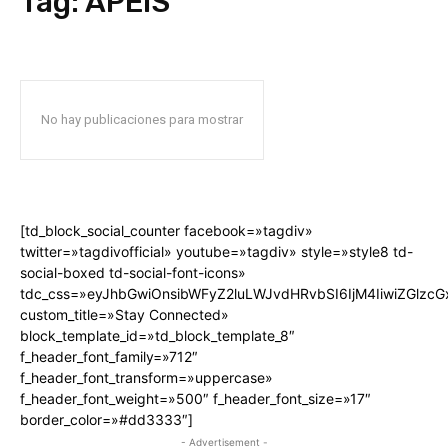
Tag:
APEIS
No hay publicaciones para mostrar
[td_block_social_counter facebook=»tagdiv»
twitter=»tagdivofficial» youtube=»tagdiv» style=»style8 td-
social-boxed td-social-font-icons»
tdc_css=»eyJhbGwiOnsibWFyZ2luLWJvdHRvbSI6IjM4IiwiZGlz
custom_title=»Stay Connected»
block_template_id=»td_block_template_8″
f_header_font_family=»712″
f_header_font_transform=»uppercase»
f_header_font_weight=»500″ f_header_font_size=»17″
border_color=»#dd3333″]
- Advertisement -