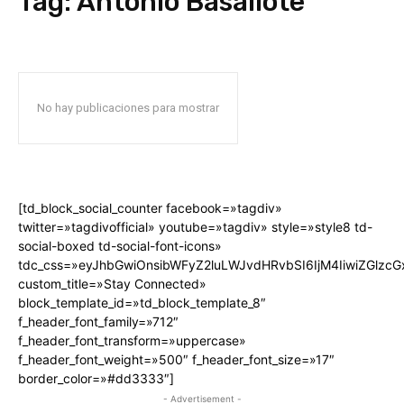
Tag:
Antonio Basallote
No hay publicaciones para mostrar
[td_block_social_counter facebook=»tagdiv»
twitter=»tagdivofficial» youtube=»tagdiv» style=»style8 td-
social-boxed td-social-font-icons»
tdc_css=»eyJhbGwiOnsibWFyZ2luLWJvdHRvbSI6IjM4IiwiZGlz
custom_title=»Stay Connected»
block_template_id=»td_block_template_8″
f_header_font_family=»712″
f_header_font_transform=»uppercase»
f_header_font_weight=»500″ f_header_font_size=»17″
border_color=»#dd3333″]
- Advertisement -