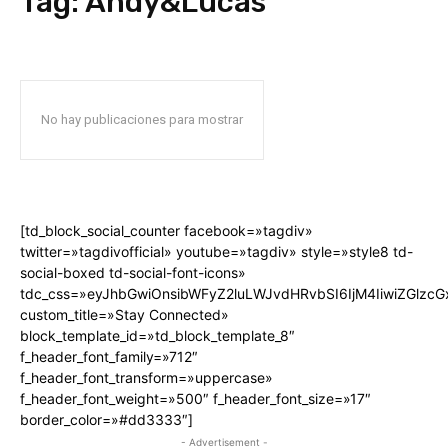
Tag:
Andy&Lucas
No hay publicaciones para mostrar
[td_block_social_counter facebook=»tagdiv»
twitter=»tagdivofficial» youtube=»tagdiv» style=»style8 td-
social-boxed td-social-font-icons»
tdc_css=»eyJhbGwiOnsibWFyZ2luLWJvdHRvbSI6IjM4IiwiZGlz
custom_title=»Stay Connected»
block_template_id=»td_block_template_8″
f_header_font_family=»712″
f_header_font_transform=»uppercase»
f_header_font_weight=»500″ f_header_font_size=»17″
border_color=»#dd3333″]
- Advertisement -