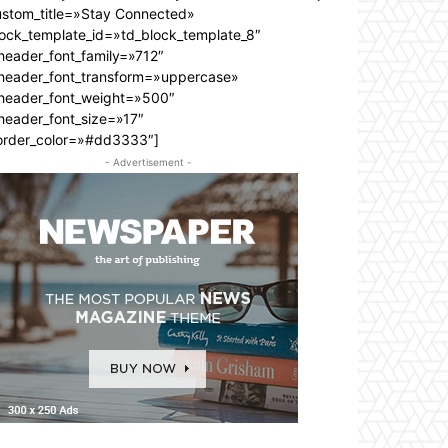
ustom_title=»Stay Connected»
lock_template_id=»td_block_template_8″
header_font_family=»712″
_header_font_transform=»uppercase»
_header_font_weight=»500″
header_font_size=»17″
order_color=»#dd3333″]
- Advertisement -