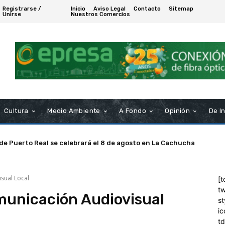
Registrarse /
Inicio
Aviso Legal
Contacto
Sitemap
Unirse
Nuestros Comercios
Cultura
Medio Ambiente
A Fondo
Opinión
De I
 de Puerto Real se celebrará el 8 de agosto en La Cachucha
sual Local
[t
tw
municación Audiovisual
st
ic
t