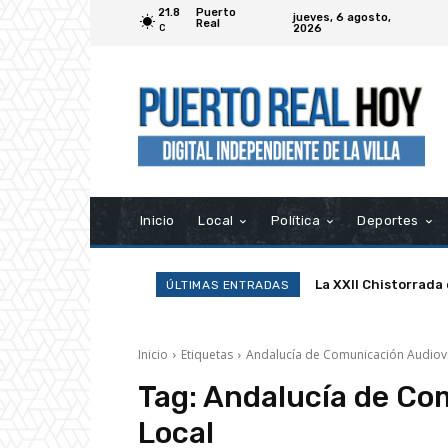
21.8
Puerto
jueves, 6 agosto,
Real
2026
C
Inicio
Local
Política
Deportes
La XXII Chistorrada
ÚLTIMAS ENTRADAS
Inicio
Etiquetas
Andalucía de Comunicación Audiovi
Tag:
Andalucía de Co
Local