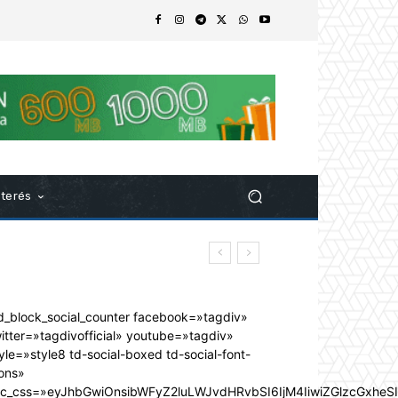
nterés
d_block_social_counter facebook=»tagdiv»
itter=»tagdivofficial» youtube=»tagdiv»
yle=»style8 td-social-boxed td-social-font-
ons»
dc_css=»eyJhbGwiOnsibWFyZ2luLWJvdHRvbSI6IjM4IiwiZGlzcGxhe