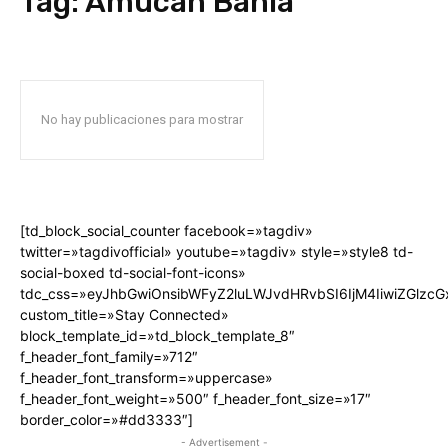
Tag:
Amucán Bahía
No hay publicaciones para mostrar
[td_block_social_counter facebook=»tagdiv»
twitter=»tagdivofficial» youtube=»tagdiv» style=»style8 td-
social-boxed td-social-font-icons»
tdc_css=»eyJhbGwiOnsibWFyZ2luLWJvdHRvbSI6IjM4IiwiZGlz
custom_title=»Stay Connected»
block_template_id=»td_block_template_8″
f_header_font_family=»712″
f_header_font_transform=»uppercase»
f_header_font_weight=»500″ f_header_font_size=»17″
border_color=»#dd3333″]
- Advertisement -