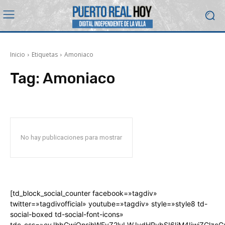
Inicio
Etiquetas
Amoniaco
Tag:
Amoniaco
No hay publicaciones para mostrar
[td_block_social_counter facebook=»tagdiv»
twitter=»tagdivofficial» youtube=»tagdiv» style=»style8 td-
social-boxed td-social-font-icons»
tdc_css=»eyJhbGwiOnsibWFyZ2luLWJvdHRvbSI6IjM4IiwiZGlz