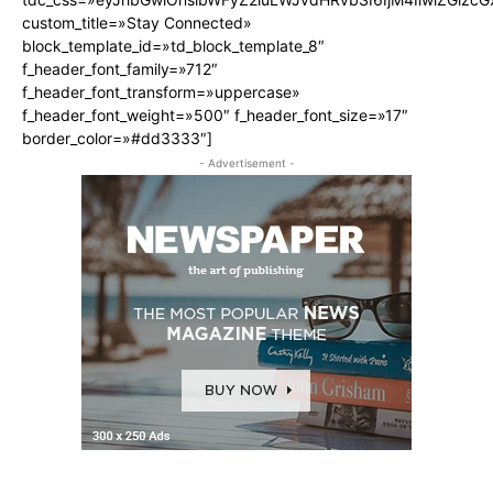
custom_title=»Stay Connected»
block_template_id=»td_block_template_8″
f_header_font_family=»712″
f_header_font_transform=»uppercase»
f_header_font_weight=»500″ f_header_font_size=»17″
border_color=»#dd3333″]
- Advertisement -