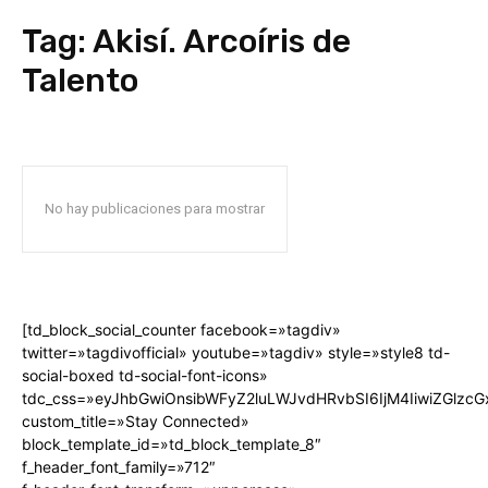
Tag:
Akisí. Arcoíris de
Talento
No hay publicaciones para mostrar
[td_block_social_counter facebook=»tagdiv»
twitter=»tagdivofficial» youtube=»tagdiv» style=»style8 td-
social-boxed td-social-font-icons»
tdc_css=»eyJhbGwiOnsibWFyZ2luLWJvdHRvbSI6IjM4IiwiZGlz
custom_title=»Stay Connected»
block_template_id=»td_block_template_8″
f_header_font_family=»712″