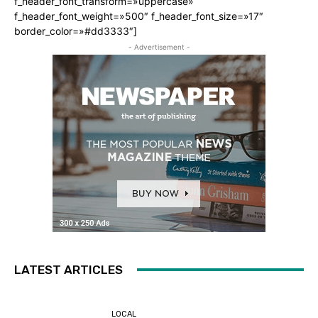
f_header_font_transform=»uppercase»
f_header_font_weight=»500″ f_header_font_size=»17″
border_color=»#dd3333″]
- Advertisement -
LATEST ARTICLES
LOCAL