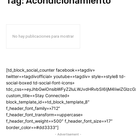
Tag:
Acondicionamiento
No hay publicaciones para mostrar
[td_block_social_counter facebook=»tagdiv»
twitter=»tagdivofficial» youtube=»tagdiv» style=»style8 td-
social-boxed td-social-font-icons»
tdc_css=»eyJhbGwiOnsibWFyZ2luLWJvdHRvbSI6IjM4IiwiZGlz
custom_title=»Stay Connected»
block_template_id=»td_block_template_8″
f_header_font_family=»712″
f_header_font_transform=»uppercase»
f_header_font_weight=»500″ f_header_font_size=»17″
border_color=»#dd3333″]
- Advertisement -