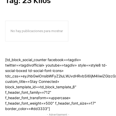
Tag:
23 Kilos
No hay publicaciones para mostrar
[td_block_social_counter facebook=»tagdiv»
twitter=»tagdivofficial» youtube=»tagdiv» style=»style8 td-
social-boxed td-social-font-icons»
tdc_css=»eyJhbGwiOnsibWFyZ2luLWJvdHRvbSI6IjM4IiwiZGlz
custom_title=»Stay Connected»
block_template_id=»td_block_template_8″
f_header_font_family=»712″
f_header_font_transform=»uppercase»
f_header_font_weight=»500″ f_header_font_size=»17″
border_color=»#dd3333″]
- Advertisement -