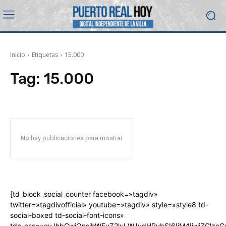
Inicio
Etiquetas
15.000
Tag:
15.000
No hay publicaciones para mostrar
[td_block_social_counter facebook=»tagdiv»
twitter=»tagdivofficial» youtube=»tagdiv» style=»style8 td-
social-boxed td-social-font-icons»
tdc_css=»eyJhbGwiOnsibWFyZ2luLWJvdHRvbSI6IjM4IiwiZGlz