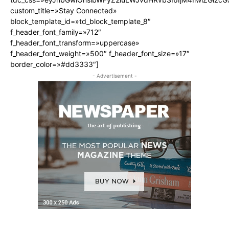
custom_title=»Stay Connected»
block_template_id=»td_block_template_8″
f_header_font_family=»712″
f_header_font_transform=»uppercase»
f_header_font_weight=»500″ f_header_font_size=»17″
border_color=»#dd3333″]
- Advertisement -